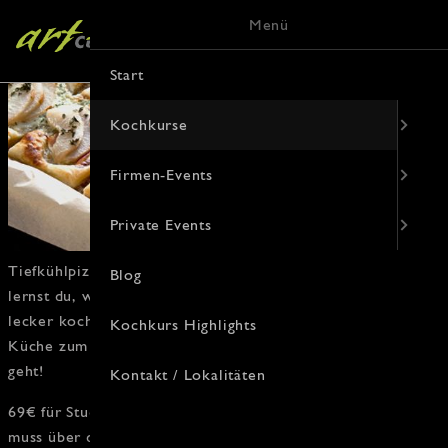
Menü
Start
Kochkurse
Firmen-Events
Private Events
Tiefkühlpizza war gestern. In unserem
Studenten-Kochkurs
Blog
lernst du, wie man schnell, günstig und trotzdem richtig
lecker kocht. Mit ein paar Tricks wird selbst die kleinste
Kochkurs Highlights
Küche zum Gourmet-Tempel.
Herd
an und zeigen, was
geht!
Kontakt / Lokalitäten
69€ für
Studierende
/ 84€ Normalpreis. Die Anmeldung
muss über den Studenten/ Schüler/Azubi selbst erfolgen.