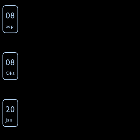
Tischlein deck Dich (Kochkurs für Studierende
08
und Azubis)
Sep
Kochkurse - Young Generation - Studenten
Kochkurs
»
Freie Plätze: 12 ·
Buchen
Tischlein deck Dich (Kochkurs für Studierende
08
und Azubis)
Okt
Kochkurse - Young Generation - Studenten
Kochkurs
»
Freie Plätze: 12 ·
Buchen
Tischlein deck Dich (Kochkurs für Studierende
20
und Azubis)
Jan
Kochkurse - Young Generation - Studenten
Kochkurs
»
Freie Plätze: 12 ·
Buchen