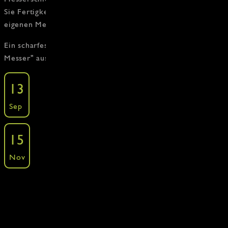
Sie Fertigkeit des Messer Schleifen - gern auch mit Ihren
eigenen Messern - bei echten Profis!
Ein scharfes Erlebnis mit Rafael Schlünder von "
Rasch
Messer
" aus Münster.
Scharfmacher-Kurs (Messerschleif-Kurs)
13
Kochkurse - Specials - Messerschleif Kurs
Sep
»
Freie Plätze: 8 ·
Buchen
Scharfmacher-Kurs (Messerschleif-Kurs)
15
Kochkurse - Specials - Messerschleif Kurs
Nov
»
Freie Plätze: 7 ·
Buchen