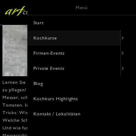
Menü
Start
Kochkurse
Firmen-Events
Private Events
Lernen Sie das
wichtigste Arbeitswerkzeug
in der Küche
Blog
zu pflegen! Ärgern Sie sich nie wieder über
stumpfe
Messer
, schlecht geschnittenes
Steak
und zerquetschte
Kochkurs Highlights
Tomaten
. In diesem
Messerschleifkurs
lernen Sie alle
Tricks
: Wie können Sie Messer selbst wieder schärfen?
Kontakt / Lokalitäten
Welche
Schnitttechnik
eignet sich für welche
Fleischart
?
Und wie funktioniert die
große traditionelle Kunst
des
Messerschleifens am
Natur-Wasserabziehstein
? Erlernen