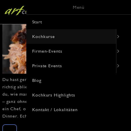
Menü
Start
Kochkurse
Firmen-Events
Private Events
Du hast genug von Fertiggerichten und willst in der Küche
Blog
richtig abliefern? In unserem
Kochkurs für Männer
lernst
du, wie man in kürzester Zeit richtig gute Gerichte zaubert
Kochkurs Highlights
– ganz ohne Firlefanz! Mit einfachen Tricks kochst du wie
ein Chef, ob für einen schnellen Snack oder das perfekte
Kontakt / Lokalitäten
Dinner. Echte Männerküche ohne Spielerein.
Männer Kochkurs