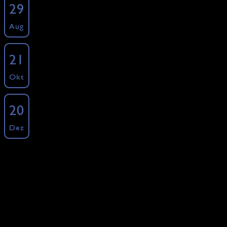
29
Kochkurse - Specials - Burger
Aug
»
Freie Plätze: 10 ·
Buchen
Burger Homemade Kochkurs
21
Kochkurse - Specials - Burger
Okt
»
Freie Plätze: 12 ·
Buchen
Burger Homemade Kochkurs
20
Kochkurse - Specials - Burger
Dez
»
Freie Plätze: 12 ·
Buchen