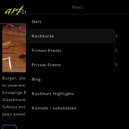
Menü
Start
Kochkurse
Firmen-Events
Private Events
Burger
, die knallen.
Blog
In unserem
Burger-Kochkurs
lernst du, wie saftige
Patties
,
knusprige Brötchen
und clevere Toppings zusammen ein
Kochkurs Highlights
Geschmackserlebnis liefern, das alle vom Hocker haut.
Schluss mit Einheitsbrei – hier bestimmst du die Regeln.
Kontakt / Lokalitäten
Jetzt anmelden und
Burger
revolutionieren.
Burger Homemade Kochkurs