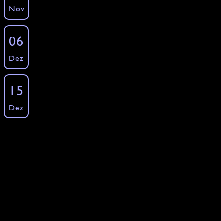
Nov
»
Freie Plätze: 12 ·
Buchen
Unser Weihnachtsmenü
06
Kochkurse - Saisonal - Weihnachten
Dez
»
Freie Plätze: 12 ·
Buchen
Unser Weihnachtsmenü
15
Kochkurse - Saisonal - Weihnachten
Dez
»
Freie Plätze: 12 ·
Buchen