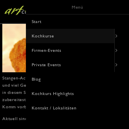
Menü
Start
Kochkurse
Firmen-Events
Private Events
Stangen-Action deluxe! Mit Profi-Tipps, witzigen Tricks
Blog
und viel Genuss wird jeder Teller zum kleinen Fest. Lerne
in diesem
Spargel Kochkurs
, wie du Spargel perfekt
Kochkurs Highlights
zubereitest – vom Schälen bis zur eleganten Präsentation.
Komm vorbei und entdecke den Frühling auf dem Teller!
Kontakt / Lokalitäten
Aktuell sind keine Termine vorhanden.