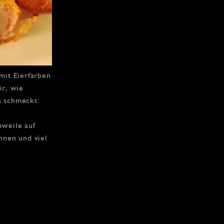
 mit Eierfärben
ir, wie
h schmeckt:
eweile auf
nnen und viel