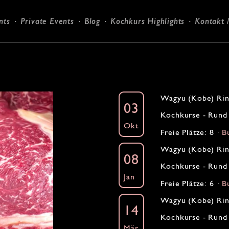
nts
Private Events
Blog
Kochkurs Highlights
Kontakt 
Candlelight-Dinner
Wagyu (Kobe) Rin
03
Kochkurse - Rund 
Okt
Freie Plätze: 8 ·
B
Wagyu (Kobe) Rin
08
Kochkurse - Rund 
Jan
Freie Plätze: 6 ·
B
Wagyu (Kobe) Rin
14
Kochkurse - Rund 
Mär