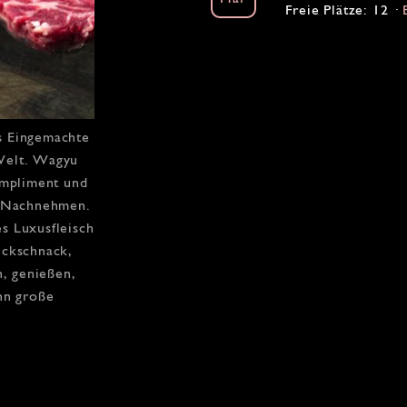
Freie Plätze: 12 ·
s Eingemachte
 Welt. Wagyu
kompliment und
rs Nachnehmen.
s Luxusfleisch
ickschnack,
, genießen,
ann große