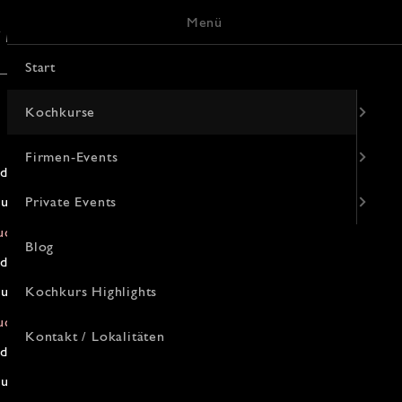
Menü
/ Lokalitäten
Keramik-Malerei
Start
Kochkurse
Firmen-Events
d Kochkurs
um's Fleisch - Wagyu Rind
Private Events
»
uchen
Blog
d Kochkurs
um's Fleisch - Wagyu Rind
Kochkurs Highlights
»
uchen
Kontakt / Lokalitäten
d Kochkurs
um's Fleisch - Wagyu Rind