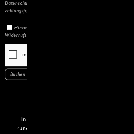
Datenschutzerklärung
gelesen habe und
zahlungspflichtig bestelle.
Hiermit bestätige ich, dass ich die
Widerrufsbelehrung
gelesen habe.
Buchen
In unserem
Wok Kochkurs
geht es
rund und dabei wird nicht nur dir der