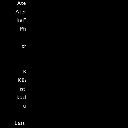
Atem stocken, sondern du lernst den
Atem des Woks, das sogenannte "
Wok
hei"
, kennen. Durch das sehr beliebte
Pfannenrühren
, das
Stir-Frying
, bei
sehr hoher Hitze entsteht ein
charakteristisches
Röstaroma
und
dadurch wird der Geschmack
intensiviert. Doch das beliebte
Kochgeschirr aus der
asiatischen
Küche
kann so viel mehr. Jeder Wok
ist ein Allrounder und wir wokken,
kochen, frittieren, dämpfen, räuchern
und schmoren uns durch allerlei
Gerichte.
Lass uns gemeinsam die Küche und den