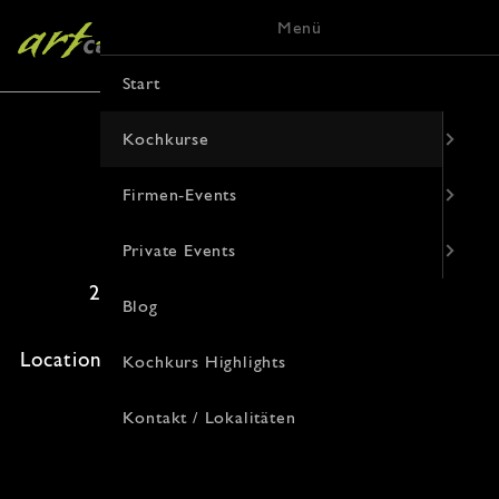
Menü
Start
Kochkurse
Firmen-Events
Wok Kochkurs
Private Events
29. November 2026 · 16:00 Uhr
Blog
Freie Plätze: 10 · Kosten: 84€
Location: , Korduanenstraße 9, 48143 Münster
Kochkurs Highlights
Kontakt / Lokalitäten