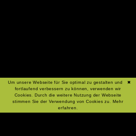
Wok rocken!
Zum Kochkurs-Kalender
Um unsere Webseite für Sie optimal zu gestalten und
✖
fortlaufend verbessern zu können, verwenden wir
Cookies. Durch die weitere Nutzung der Webseite
stimmen Sie der Verwendung von Cookies zu.
Mehr
erfahren.
Navigation
Impressum
überspringen
Datenschutz
Widerrufsrecht