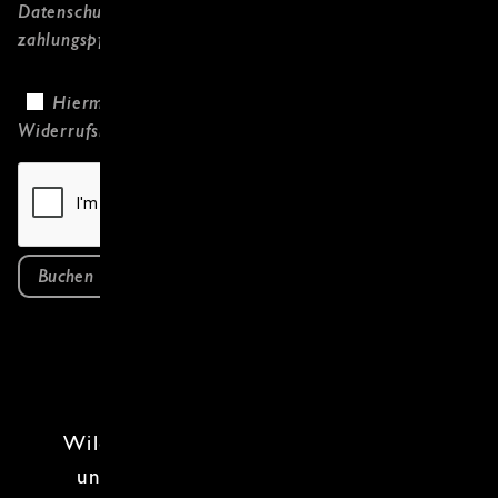
Datenschutzerklärung
gelesen habe und
zahlungspflichtig bestelle.
Hiermit bestätige ich, dass ich die
Widerrufsbelehrung
gelesen habe.
Buchen
Wildfleisch
ist nichts für Langeweile –
und genau darum geht es in diesem