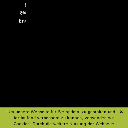
guten Glas Wein. Ob
gebraten
,
geschmort
oder
fein abgeschmeckt
:
Entdecke, wie viel Geschmack echte
Küche haben kann, und erlebe
Wildfleisch neu.
Zum Kochkurs-Kalender
Um unsere Webseite für Sie optimal zu gestalten und
✖
fortlaufend verbessern zu können, verwenden wir
Cookies. Durch die weitere Nutzung der Webseite