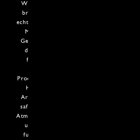
Wild-Kochkurs
.
Hirsch
,
Hase
& Co.
bringen intensiven
Geschmack
und
echte
Natur
auf den Teller, fernab von
Massenware und Küchenroutine.
Gemeinsam tauchen wir in die Welt
der
Wildküche
ein: Du lernst die
fachgerechte Vorbereitung, den
respektvollen Umgang mit dem
Produkt und den richtigen Einsatz von
Hitze. Keine Angst vor kräftigen
Aromen
, vollmundigen Saucen oder
saftigen Ergebnissen. In entspannter
Atmosphäre kochen, probieren, lachen
und genießen wir – begleitet von
fundiertem Know-how und einem