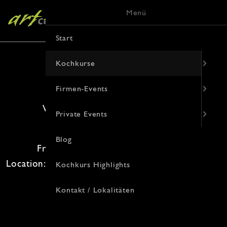
Menü
Start
Kochkurse
Firmen-Events
Wild Kochkurs. Ungezähmt gut.
Private Events
10. Oktober 2026 · 18:00 Uhr
Blog
Freie Plätze: 12 · Kosten: 104.00€
Location: , Von-Vincke-Straße 9, 48143 Münster
Kochkurs Highlights
Kontakt / Lokalitäten