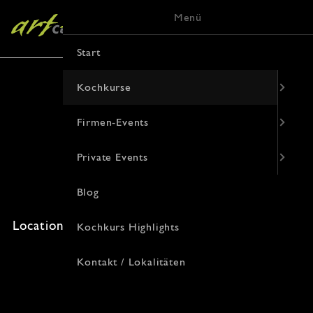
Menü
Start
Kochkurse
Firmen-Events
Wiener Schnitzel
Private Events
01. August 2026 · 10:00 Uhr
Blog
Freie Plätze: 0 · Kosten: 64€
Location: , Korduanenstraße 9, 48143 Münster
Kochkurs Highlights
Kontakt / Lokalitäten