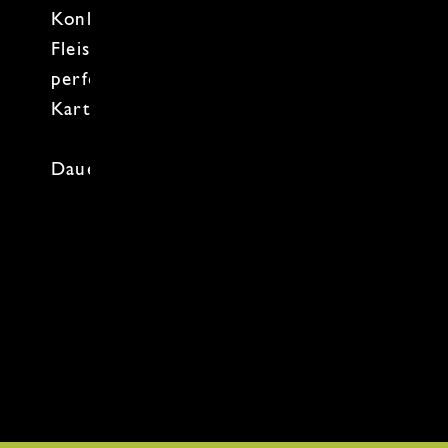
Konkurrenz. Wir schwingen den
Fleischklopfer
, bis das Schnitzel
perfekt ist und klären die ewige Frage:
Kartoffelsalat
oder
Preiselbeeren
?
Dauer: 2-2,5 Stunden
Zum Kochkurs-Kalender