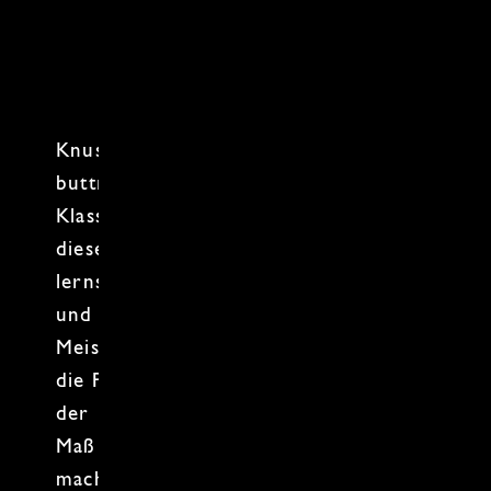
Knusprig, goldbraun und herrlich
buttrig - das
Wiener Schnitzel
ist ein
Klassiker
, der alle glücklich macht. In
diesem
Wiener Schnitzel Kochkurs
lernst Du, wie Du aus Fleisch, Mehl, Ei
und
Semmelbröseln
ein echtest
Meisterwerk zauberst. Aber Vorsicht,
die
Panade
hat ihren eigenen Kopf! Mit
der
richtigen Pfanne
, dem perfekten
Maß an
Butter
und der nötigen Geduld
machst Du jedem Restaurant