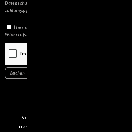
Datenschutzerklärung
gelesen habe und
zahlungspflichtig bestelle.
Hiermit bestätige ich, dass ich die
Widerrufsbelehrung
gelesen habe.
Buchen
Vegetarisch
– aber alles andere als
brav. In diesem
Vegetarisch Kochkurs