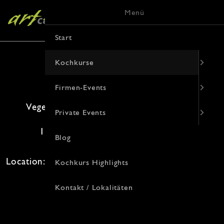
Menü
Start
Kochkurse
Firmen-Events
Vegetarische Köstlichkeiten (Kochkurs)
Private Events
16. September 2026 · 19:00 Uhr
Blog
Freie Plätze: 12 · Kosten: 94€
Location: , Von-Vincke-Straße 9, 48143 Münster
Kochkurs Highlights
Kontakt / Lokalitäten