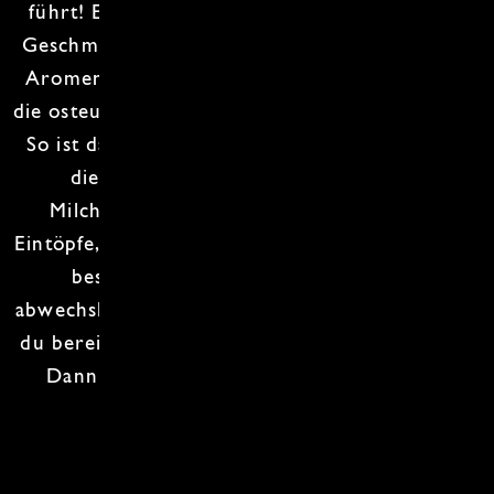
führt! Es wird eine
kulinarischen Reise
voller
Geschmack und
Tradition
. Lerne die typischen
Aromen und Zubereitungsweisen kennen, die
die
osteuropäische Küche
so einzigartig machen.
So ist das
Fermentieren
den Osteuropäern in
die Wiege gelegt und das
Säuern
mit
Milchprodukten. Damit erhalten
würzige
Eintöpfe
, süsse und herzhafte
Teigtaschen
einen
besonderen Kick. Das Menü wird so
abwechslungsreich wie die vielen Regionen. Bist
du bereit den
Osten Europas
kennenzulernen?
Dann melde dich zu diesem Kochkurs an!