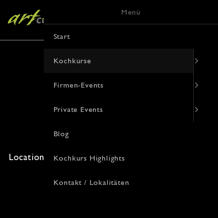
Menü
Start
Kochkurse
Firmen-Events
Unbekanntes Osteuropa
Private Events
20. Oktober 2026 · 19:00 Uhr
Blog
Freie Plätze: 12 · Kosten: 94€
Location: , Korduanenstraße 9, 48143 Münster
Kochkurs Highlights
Kontakt / Lokalitäten