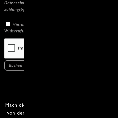
Datenschutzerklärung
gelesen habe und
zahlungspflichtig bestelle.
Hiermit bestätige ich, dass ich die
Widerrufsbelehrung
gelesen habe.
Buchen
Mach dich bereit für einen
Kochkurs
, der dich
von den Meeren bis in die Berge
Osteuropas