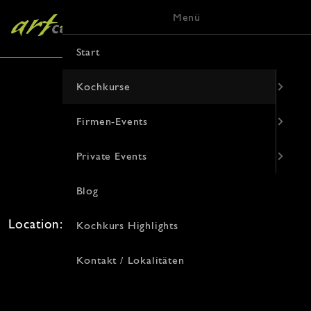
Menü
Start
Kochkurse
Firmen-Events
Unbekanntes Osteuropa
Private Events
26. August 2026 · 19:00 Uhr
Blog
Freie Plätze: 12 · Kosten: 94€
Location: , Von-Vincke-Straße 9, 48143 Münster
Kochkurs Highlights
Kontakt / Lokalitäten