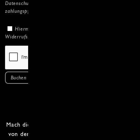
Datenschutzerklärung
gelesen habe und
zahlungspflichtig bestelle.
Hiermit bestätige ich, dass ich die
Widerrufsbelehrung
gelesen habe.
Buchen
Mach dich bereit für einen
Kochkurs
, der dich
von den Meeren bis in die Berge
Osteuropas