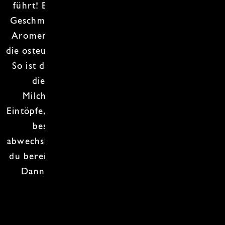
führt! Es wird eine
kulinarischen Reise
voller
Geschmack und
Tradition
. Lerne die typischen
Aromen und Zubereitungsweisen kennen, die
die
osteuropäische Küche
so einzigartig machen.
So ist das
Fermentieren
den Osteuropäern in
die Wiege gelegt und das
Säuern
mit
Milchprodukten. Damit erhalten
würzige
Eintöpfe
, süsse und herzhafte
Teigtaschen
einen
besonderen Kick. Das Menü wird so
abwechslungsreich wie die vielen Regionen. Bist
du bereit den
Osten Europas
kennenzulernen?
Dann melde dich zu diesem Kochkurs an!