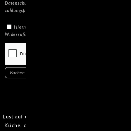
Datenschutzerklärung
gelesen habe und
zahlungspflichtig bestelle.
Hiermit bestätige ich, dass ich die
Widerrufsbelehrung
gelesen habe.
Buchen
Lust auf eine Reise durch die
vielfältige türkische
Küche
, ohne das Land zu verlassen? In unserem