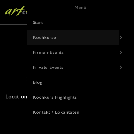
Menü
Start
Kochkurse
Firmen-Events
Türkische Küche
Private Events
25. Oktober 2026 · 16:00 Uhr
Blog
Freie Plätze: 6 · Kosten: 94€
Location: , Korduanenstraße 9, 48143 Münster
Kochkurs Highlights
Kontakt / Lokalitäten