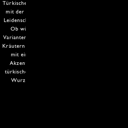
Türkischen Kochkurs
bringen wir dir bei, wie du
mit der richtigen Mischung aus Gewürzen und
Leidenschaft echte
türkische Klassiker
zauberst!
Ob würzige
Marinaden
,
Knoblauch
in allen
Varianten oder das perfekte Zusammenspiel von
Kräutern
und Gewürzen
– hier lernst du, wie du
mit ein paar einfachen Zutaten, modernen
Akzenten und einer großer Portion Lachen
türkische Gerichte
zu interpretieren ohne ihre
Wurzeln zu verlieren. Lerne die türkische
Gastfreundschaft kennen.