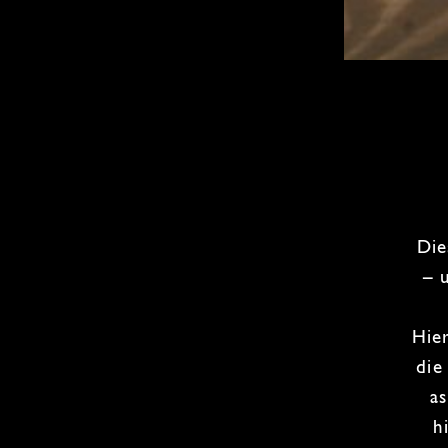
Di
– 
Hie
die
a
h