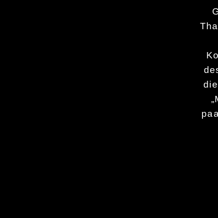
G
Tha
Ko
de
di
„
paa