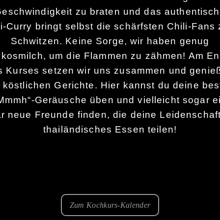
eschwindigkeit zu braten und das
authentisc
i-Curry bringt
selbst die schärfsten
Chili-Fans
Schwitzen.
Keine Sorge, wir haben genug
kosmilch
, um die Flammen zu zähmen!
Am En
s Kurses setzen wir uns zusammen und genie
e köstlichen
Gerichte. Hier kannst du deine bes
Mmmh“-Geräusche üben und vielleicht
sogar e
r neue Freunde finden, die deine
Leidenschaf
thailändisches
Essen
teilen!
Zum Kochkurs-Kalender