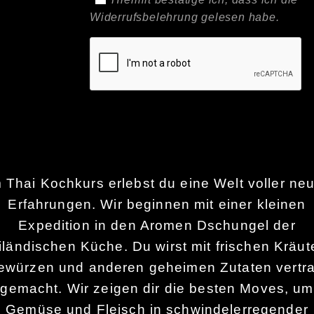
Widerrufsbelehrung
gelesen habe.
m
Thai Kochkurs
erlebst du eine Welt
voller
neu
Erfahrungen
.
Wir beginnen
mit einer kleinen
Expedition in den
Aromen Dschungel
der
iländischen
Küche
. Du wirst mit frischen Kräut
ewürzen und anderen geheimen
Zutaten vertr
gemacht. Wir zeigen dir die besten Moves, um
Gemüse
und Fleisch in schwindelerregender