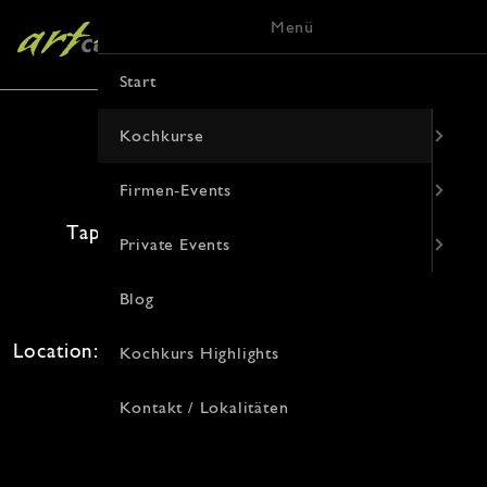
Menü
Start
Kochkurse
Firmen-Events
Tapas, Mezze, Antipasti und Verrines
Private Events
31. Oktober 2026 · 18:00 Uhr
Blog
Freie Plätze: 12 · Kosten: 94€
Location: , Von-Vincke-Straße 9, 48143 Münster
Kochkurs Highlights
Kontakt / Lokalitäten