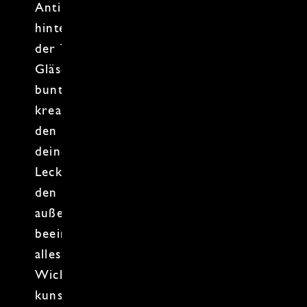
Antipathie gegen langweilige
Snacks
hinter uns und tauchen ein in die Welt
der
Tapas
,
Mezze
und kleinen Buffet-
Gläschen. Gemeinsam zaubern wir
bunte
Röllchen
,
Spieße
und andere
kreative Kleinigkeiten, die garantiert
den
Appetit
anregen. Egal, ob du für
deine nächste
Party
die perfekten
Leckereien vorbereiten möchtest oder
den Vorstand deines Vereines mit
außergewöhnlichen Kreationen
beeindrucken willst – hier lernst du
alles, was du brauchst. Vom richtigen
Wickeln der
Wraps
bis zum
kunstvollen Spießen, wir zaubern