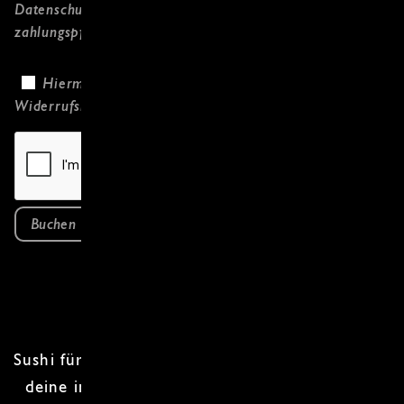
Datenschutzerklärung
gelesen habe und
zahlungspflichtig bestelle.
Hiermit bestätige ich, dass ich die
Widerrufsbelehrung
gelesen habe.
Buchen
Sushi für Anfänger
: Roll mit uns! Bist du bereit,
deine inneren
Sushi-Künste
zu entfesseln? In