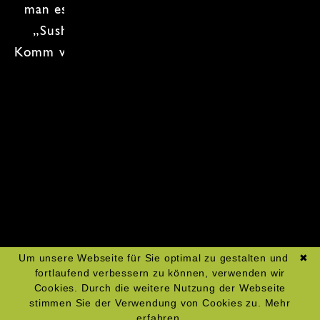
man es mit einem coolen Namen versieht –
„Sushi à la Chaos“ klingt doch gut, oder?
Komm vorbei und lass uns gemeinsam rollen –
wir freuen uns auf dich!
Zum Kochkurs-Kalender
Um unsere Webseite für Sie optimal zu gestalten und
✖
fortlaufend verbessern zu können, verwenden wir
Cookies. Durch die weitere Nutzung der Webseite
stimmen Sie der Verwendung von Cookies zu.
Mehr
erfahren.