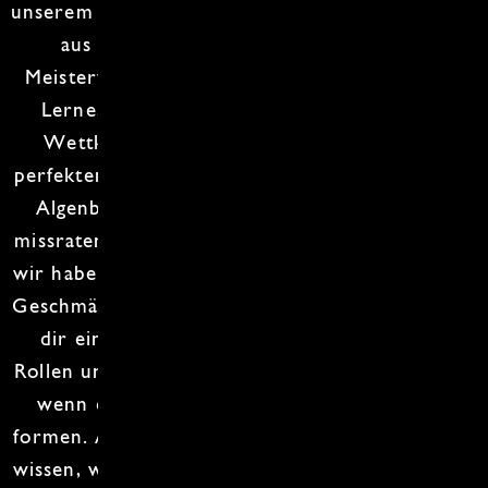
unserem
Sushi Grundkurs
zeigen wir dir, wie du
aus einem einfachen Reis-Klumpen ein
Meisterwerk der
japanischen Küche
zauberst!
Lerne, wie man Reis kocht, als wäre es ein
Wettkampf. Es gibt keinen Gewinner, nur
perfekten
Sushi-Reis
! Wir zeigen dir, wie du die
Algenblätter so rollst, dass sie nicht wie ein
missratener Burrito aussehen. Und keine Sorge,
wir haben genug
Wasabi
, um auch die mutigsten
Geschmäcker herauszufordern! Wir garantieren
dir eine Menge Spaß, ein paar schiefe
Maki
Rollen
und vielleicht sogar ein paar Schmunzler,
wenn du versuchst, deinen ersten
Nigiri
zu
formen. Am Ende des Kurses wirst du nicht nur
wissen, wie man Sushi macht, sondern auch, wie