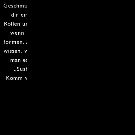
Geschmäcker herauszufordern! Wir garantieren
dir eine Menge Spaß, ein paar schiefe
Maki
Rollen
und vielleicht sogar ein paar Schmunzler,
wenn du versuchst, deinen ersten
Nigiri
zu
formen. Am Ende des Kurses wirst du nicht nur
wissen, wie man Sushi macht, sondern auch, wie
man es mit einem coolen Namen versieht –
„Sushi à la Chaos“ klingt doch gut, oder?
Komm vorbei und lass uns gemeinsam rollen –
wir freuen uns auf dich!
Zum Kochkurs-Kalender