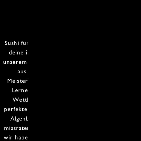
Sushi für Anfänger
: Roll mit uns! Bist du bereit,
deine inneren
Sushi-Künste
zu entfesseln? In
unserem
Sushi Grundkurs
zeigen wir dir, wie du
aus einem einfachen Reis-Klumpen ein
Meisterwerk der
japanischen Küche
zauberst!
Lerne, wie man Reis kocht, als wäre es ein
Wettkampf. Es gibt keinen Gewinner, nur
perfekten
Sushi-Reis
! Wir zeigen dir, wie du die
Algenblätter so rollst, dass sie nicht wie ein
missratener Burrito aussehen. Und keine Sorge,
wir haben genug
Wasabi
, um auch die mutigsten