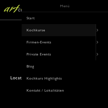
Menü
Start
Kochkurse
Firmen-Events
Sushi Grundkurs
Private Events
26. Juli 2026 · 16:00 Uhr
Blog
Freie Plätze: 0 · Kosten: 99€
Location: , Von-Vincke-Straße 9, Münster
Kochkurs Highlights
Kontakt / Lokalitäten