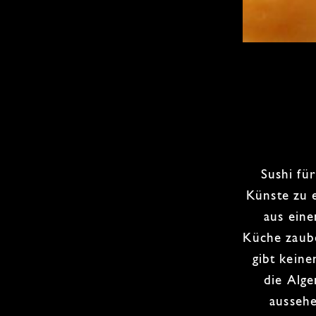
Sushi fü
Künste
zu 
aus ein
Küche
zaub
gibt kein
die Alge
ausseh