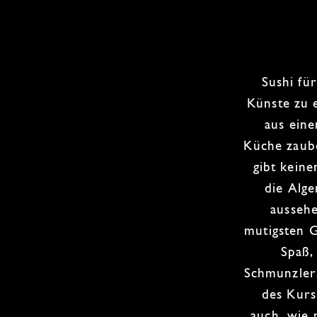
Sushi fü
Künste
zu 
aus ein
Küche
zaub
gibt kein
die Alge
ausseh
mutigsten 
Spaß,
Schmunzler
des Kurs
auch, wie 