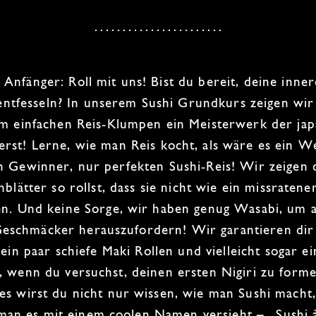
r Anfänger
: Roll mit uns! Bist du bereit, deine inne
entfesseln? In unserem
Sushi Grundkurs
zeigen wir
em einfachen Reis-Klumpen ein Meisterwerk der
ja
erst!
Lerne, wie man Reis kocht, als wäre es ein W
en Gewinner, nur perfekten
Sushi-Reis
! Wir zeigen 
nblätter so rollst, dass sie nicht wie ein missratene
en. Und keine Sorge, wir haben genug
Wasabi
, um 
Geschmäcker herauszufordern! Wir garantieren dir
 ein paar schiefe
Maki Rollen
und vielleicht sogar ei
, wenn du versuchst, deinen ersten
Nigiri
zu form
es wirst du nicht nur wissen, wie man Sushi macht
man es mit einem coolen Namen versieht – „Sushi 