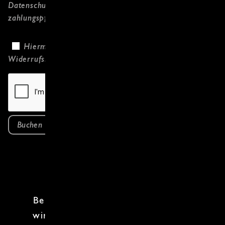
Datenschutzerklärung
gelesen habe und
zahlungspflichtig bestelle.
Hiermit bestätige ich, dass ich die
Widerrufsbelehrung
gelesen habe.
Buchen
Beim
Südamerika Kochkurs
tauchen
wir ein in die Welt der
Inkas
,
Mayas