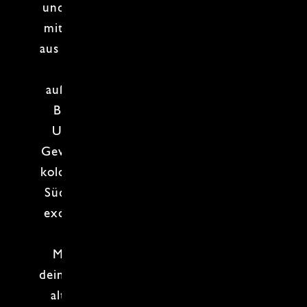
und
Azteken
und mischen das Ganze
mit dem Einfluss der Kolonialmächte
aus
Spanien
,
Portugal
,
Holland
,
Indien
und
Afrika
. Hier entstehen
außergewöhnliche Gerichte, die das
Beste aus beiden Welten vereint!
Ursprüngliche Küche trifft
auf die
Gewürze und Zutaten, die durch den
kolonialen Austausch ihren Weg nach
Südamerika fanden.
Fleisch
wird mit
exotischen Aromen kombiniert, und
plötzlich hast du unzählige
Möglichkeiten, die
Geschichte auf
deinem Teller
zu schmecken. Von den
alten Hochkulturen bis hin zu den