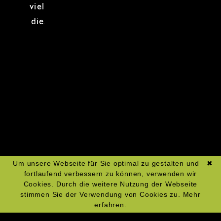
vielfältigen Einflüssen der Eroberer –
dieser Kurs ist eine Reise durch Zeit
und Geschmack!
Zum Kochkurs-Kalender
Um unsere Webseite für Sie optimal zu gestalten und
✖
fortlaufend verbessern zu können, verwenden wir
Cookies. Durch die weitere Nutzung der Webseite
stimmen Sie der Verwendung von Cookies zu.
Mehr
erfahren.