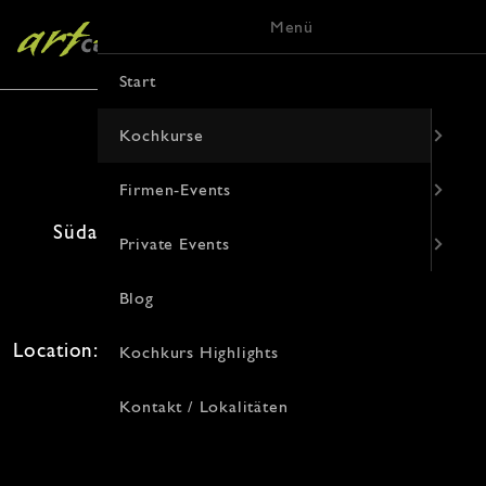
Menü
Start
Kochkurse
Firmen-Events
Südamerika - Das Land der alten Völker
Private Events
21. August 2026 · 19:00 Uhr
Blog
Freie Plätze: 10 · Kosten: 94€
Location: , Von-Vincke-Straße 9, 48143 Münster
Kochkurs Highlights
Kontakt / Lokalitäten