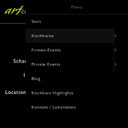
Menü
Start
Kochkurse
Firmen-Events
Scharfmacher-Kurs (Messerschleif-Kurs)
Private Events
15. November 2026 · 12:00 Uhr
Blog
Freie Plätze: 8 · Kosten: 74€
Location: , Korduanenstraße 9, 48143 Münster
Kochkurs Highlights
Kontakt / Lokalitäten