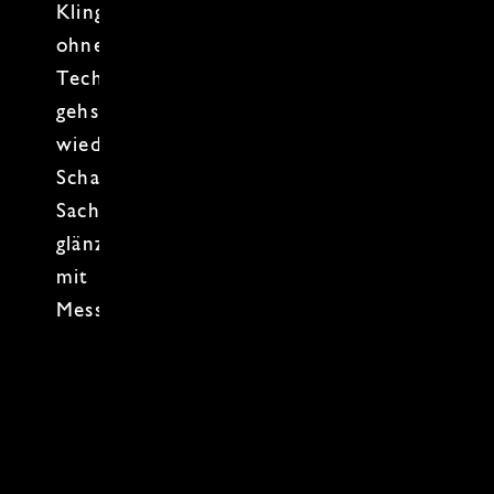
Klingen
wieder
richtig scharf
werden –
ohne Hokuspokus. Mit der richtigen
Technik
und ein paar Profi-Tricks
gehst du nach Hause mit Messern, die
wieder schneiden wie am ersten Tag.
Scharf
, präzise und mit Spaß an der
Sache – jetzt
Messer schärfen
und
glänzen lassen! Ein scharfes Erlebnis
mit
Rafael Schlünder
von "
RaSch
Messer
" aus
Münster
.
Zum Kochkurs-Kalender