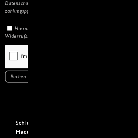
Datenschutzerklärung
gelesen habe und
zahlungspflichtig bestelle.
Hiermit bestätige ich, dass ich die
Widerrufsbelehrung
gelesen habe.
Buchen
Schluss mit stumpf! In unserem
Messerschleifkurs
lernst du, wie deine