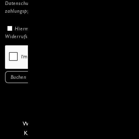
Datenschutzerklärung
gelesen habe und
zahlungspflichtig bestelle.
Hiermit bestätige ich, dass ich die
Widerrufsbelehrung
gelesen habe.
Buchen
Willkommen zu deinem
saisonalen
Kochkurs
! Heute feiern wir
Kohl
,