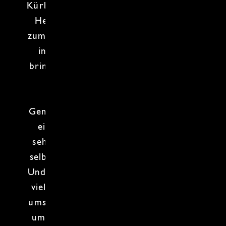
Kürbis
,
Pilze
und
Spargel
– die wahren
Helden der Jahreszeiten. Kohl wird
zum knackigen Begleiter, Kürbis glänzt
in allen Farben und Formen, Pilze
bringen den
Wald
auf den Teller, und
Spargel? Der wird sowieso nie
langweilig.
Gemeinsam zaubern wir
Gerichte
, die
einfach, aber genial sind. Du wirst
sehen: Mit den richtigen Tricks wird
selbst der langweiligste Kohl zum Hit.
Und wer hätte gedacht, dass Kürbis so
vielseitig sein kann? Am Ende geht es
ums Probieren, Staunen und natürlich
ums Genießen. Also, pack deine Lust