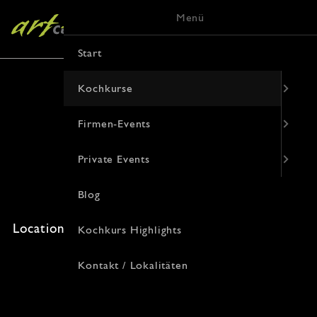
Menü
Start
Kochkurse
Firmen-Events
Saisonal genießen
Private Events
29. Juli 2026 · 19:00 Uhr
Blog
Freie Plätze: 0 · Kosten: 94€
Location: , Korduanenstraße 9, 48143 Münster
Kochkurs Highlights
Kontakt / Lokalitäten