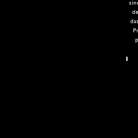
sin
de
da
P
p