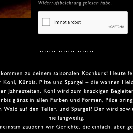
Widerrufsbelehrung
gelesen habe.
lkommen zu deinem
saisonalen Kochkurs
! Heute fe
r
Kohl
,
Kürbis
,
Pilze
und
Spargel
– die wahren Hel
der Jahreszeiten. Kohl wird zum knackigen Begleiter
rbis glänzt in allen Farben und Formen, Pilze brin
en
Wald
auf den Teller, und Spargel? Der wird sowi
nie langweilig.
meinsam zaubern wir
Gerichte
, die einfach, aber ge