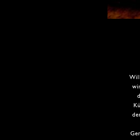
Wil
wi
Kü
d
Ge