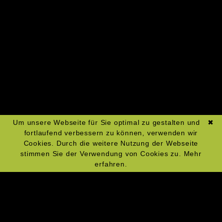
Zum Kochkurs-Kalender
Um unsere Webseite für Sie optimal zu gestalten und
✖
fortlaufend verbessern zu können, verwenden wir
Cookies. Durch die weitere Nutzung der Webseite
stimmen Sie der Verwendung von Cookies zu.
Mehr
erfahren.
Navigation
Impressum
überspringen
Datenschutz
Widerrufsrecht
AGBs