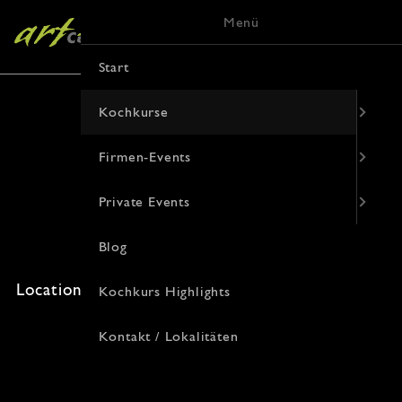
Menü
Start
Kochkurse
Firmen-Events
Pasta e basta
Private Events
31. Juli 2026 · 19:00 Uhr
Blog
Freie Plätze: 0 · Kosten: 94€
Location: , Korduanenstraße 9, 48143 Münster
Kochkurs Highlights
Kontakt / Lokalitäten