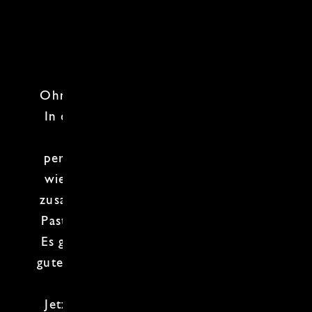
Ohne
Pasta
fehlt der Küche das Herz.
In diesem
Pasta-Kochkurs
dreht sich
alles um
Teig
, Formen und ihr
perfektes Zusammenspiel. Du lernst,
wie Struktur,
Textur
und
Handwerk
zusammenkommen – und warum gute
Pasta immer mehr ist als nur Nudeln.
Es geht um Ruhe, Geschmack und das
gute Gefühl, wenn alles passt. Wer das
beherrscht, kocht mit Herz.
Jetzt Teig ausrollen und mitmischen.