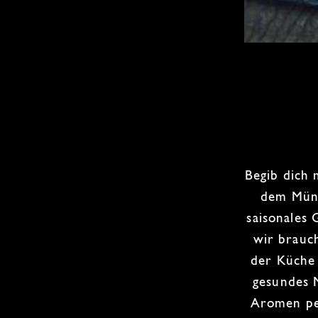
Begib dich 
dem
Mün
saisonales
wir brau
der Küche 
gesundes
Aromen per