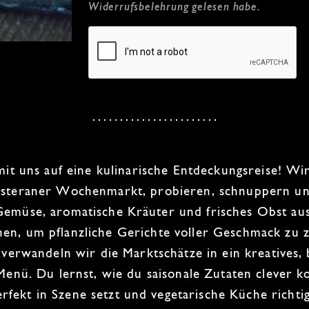
Widerrufsbelehrung
gelesen habe.
mit uns auf eine kulinarische Entdeckungsreise! Wir
steraner Wochenmarkt
, probieren, schnuppern u
 Gemüse
, aromatische
Kräuter
und
frisches Obst
aus
chen, um
pflanzliche Gerichte voller Geschmack
zu z
verwandeln wir die Marktschätze in ein kreatives,
 Menü
. Du lernst, wie du
saisonale Zutaten clever k
fekt in Szene setzt und vegetarische Küche richti