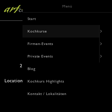
Menü
Start
Kochkurse
Firmen-Events
Kreative Crossover Küche
Private Events
20. September 2026 · 16:00 Uhr
Blog
Freie Plätze: 10 · Kosten: 94€
Location: , Korduanenstraße 9, 48143 Münster
Kochkurs Highlights
Kontakt / Lokalitäten