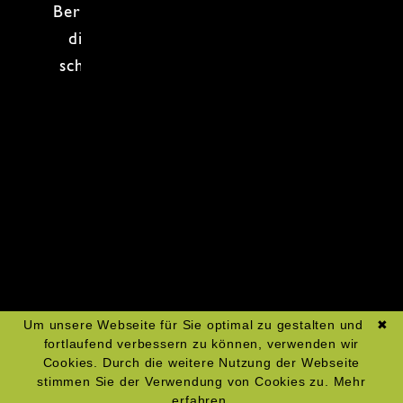
Bereit für
spannende Kombinationen
,
die deinen Gaumen auf
Weltreise
schicken? Dann ab an die Töpfe und
los geht’s!
Zum Kochkurs-Kalender
Um unsere Webseite für Sie optimal zu gestalten und
✖
fortlaufend verbessern zu können, verwenden wir
Cookies. Durch die weitere Nutzung der Webseite
stimmen Sie der Verwendung von Cookies zu.
Mehr
erfahren.