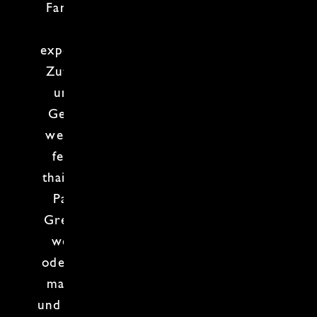
Fantasie ist der wichtigste Begleiter!
Mit Mut und Neugierde
experimentieren
wir mit Aromen und
Zutaten aus verschiedenen Ländern,
um harmonische, aber völlig neue
Gerichte zu kreieren. Wie wäre es,
wenn
französische Raffinesse
auf die
feurige Würze Mexikos
trifft oder
thailändische Frische
mit
italienischer
Pasta
verschmilzt? Hier sind keine
Grenzen gesetzt – Kultur und Küche
werden eins! Egal, ob du Anfänger
oder Profi bist, bei uns lernst du, wie
man international kocht, kombiniert
und die Geschmackswelt neu entdeckt.