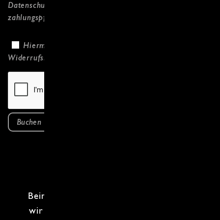
Datenschutzerklärung
gelesen habe und
zahlungspflichtig bestelle.
Hiermit bestätige ich, dass ich die
Widerrufsbelehrung
gelesen habe.
Buchen
Beim
Crossover Kochkurs
fusionieren
wir die Küchen der Welt – und deine