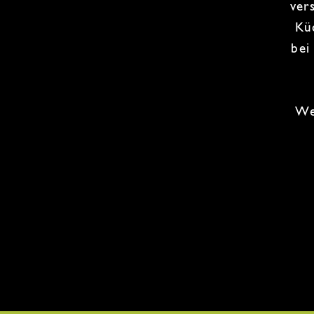
ver
Küc
bei
We