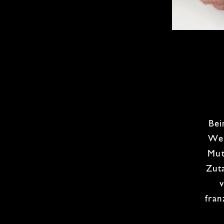
Be
Wel
Mut
Zut
fran