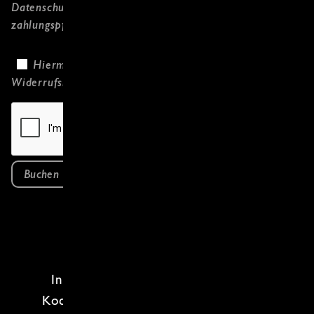
Datenschutzerklärung
gelesen habe und
zahlungspflichtig bestelle.
Hiermit bestätige ich, dass ich die
Widerrufsbelehrung
gelesen habe.
Buchen
In unserem
Fisch & Meeresfrüchte
Kochkurs
zeigen wir dir, wie man die