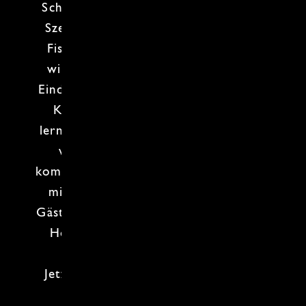
Schätze aus
Meer
und
Fluss
richtig in
Szene setzt. Keine Angst vor ganzen
Fischen
,
Muscheln
oder
Garnelen
–
wir verwandeln sie in Gerichte, die
Eindruck machen, ohne dass du in der
Küche ins Schwitzen kommst. Du
lernst Tricks, wie
Fisch perfekt gegart
wird und
Meeresfrüchte
richtig
kombiniert werden. Kreativ, frisch und
mit dem gewissen Etwas, das deine
Gäste staunen lässt. Ob Anfänger oder
Hobbykoch: Am Ende servierst du
Gerichte, die begeistern.
Jetzt abtauchen und den
Geschmack
des Meeres
erleben!