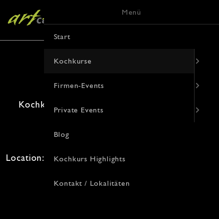
Menü
Start
Kochkurse
Firmen-Events
Kochkurs Rund um Fisch & Meeresfrüchte
Private Events
30. August 2026 · 16:00 Uhr
Blog
Freie Plätze: 6 · Kosten: 104€
Location: , Von-Vincke-Straße 9, 48143 Münster
Kochkurs Highlights
Kontakt / Lokalitäten