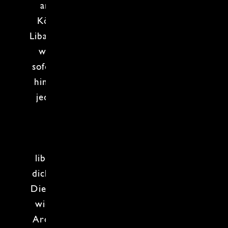
arabische Küche
, wo
libanesische
Köstlichkeiten
auf dich warten! Im
Libanon
wird nicht nur gegessen, hier
wird gefeiert - und das merkst du
sofort! Von
duftenden Gewürzen
bis
hin zu frischen Kräutern: Hier wird
jeder Bissen zu einem Erlebnis. Du
wirst nicht nur die Klassiker
kennenlernen, sondern auch
versteckte Geheimnisse der
libanesischen Küche
entdecken, die
dich garantiert überraschen werden.
Die Zubereitung ist genauso lebendig
wie das Land selbst - voller Farben,
Aromen und Geschichten. Freu dich