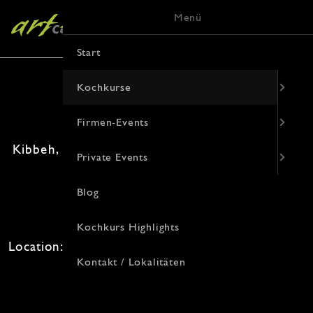
Menü
Start
Kochkurse
Firmen-Events
Kibbeh, Taboulé & Couscous - Die libanesische
Private Events
Küche
Blog
24. Juli 2026 · 19:00 Uhr
Freie Plätze: 0 · Kosten: 94€
Kochkurs Highlights
Location: , Von-Vincke-Straße 9, 48143 Münster
Kontakt / Lokalitäten