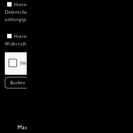
Hiermit bestätige ich, dass ich die
Datenschutzerklärung
gelesen habe und
zahlungspflichtig bestelle.
Hiermit bestätige ich, dass ich die
Widerrufsbelehrung
gelesen habe.
Buchen
Mach dich bereit für eine Reise in die