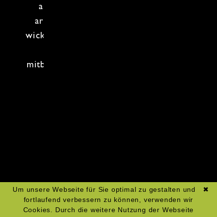
auf einen Kochkurs, der dich mit
arabischen Aromen
um den Finger
wickelt und dein kulinarisches Herz im
Sturm erobert. Lieber Hunger
mitbringen – es gibt viel zu probieren!
Zum Kochkurs-Kalender
Um unsere Webseite für Sie optimal zu gestalten und
✖
fortlaufend verbessern zu können, verwenden wir
Cookies. Durch die weitere Nutzung der Webseite