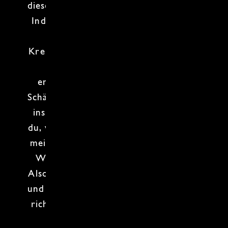
diesem
Kochkurs
entdeckst du, warum
Indiens Küche
so einzigartig ist! Hier
duftet es nach
Kardamom
,
Kreuzkümmel
und
Kurkuma
, während
in den Töpfen echte Klassiker
entstehen. Ob mild oder höllische
Schärfe – du bestimmst, wie viel Feuer
ins Essen kommt. Nebenbei erfährst
du, warum die Küche des Nordens die
meisten Gewürze verwendet und der
Westen am Varianten reichsten ist.
Also, ran an die Zutaten, die Gewürze
und die Chilis – es wird aromatisch,
richtig spannend und so bunt wie ein
Holi-Fest
!