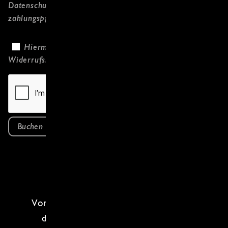
Datenschutzerklärung
gelesen habe und
zahlungspflichtig bestelle.
Hiermit bestätige ich, dass ich die
Widerrufsbelehrung
gelesen habe.
Buchen
Von den Gipfeln des
Himalayas
bis in
den sonnigen
Süden Indien
s – in