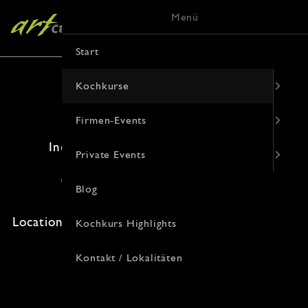
Menü
Start
Kochkurse
Firmen-Events
Indische Köstlichkeiten (Kochkurs)
Private Events
07. Oktober 2026 · 19:00 Uhr
Blog
Freie Plätze: 10 · Kosten: 94€
Location: , Korduanenstraße 9, 48143 Münster
Kochkurs Highlights
Kontakt / Lokalitäten