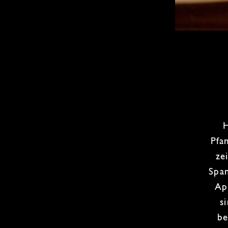
H
Pfa
ze
Span
Ap
s
be