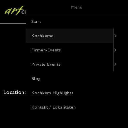
Menü
Start
Kochkurse
Firmen-Events
Die levantische Küche
Private Events
22. Juli 2026 · 19:00 Uhr
Blog
Freie Plätze: 0 · Kosten: 94€
Location: , Von-Vincke-Straße 9, 48143 Münster
Kochkurs Highlights
Kontakt / Lokalitäten