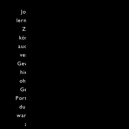
der
Levante
:
Libanon
,
Syrien
,
Jordanien
,
Israel
und
Palästina
. Du
lernst nicht nur, wie man mit frischen
Zutaten und typischen
Gewürzen
köstliche Gerichte zaubert, sondern
auch, wie man dabei nicht den Löffel
verliert!
Frische Kräuter
,
exotische
Gewürze
und ein Hauch Abenteuer -
hier wird Neues ausprobiert. Ganz
ohne Schnickschnack, dafür mit viel
Geschmack und einer ordentlichen
Portion guter Laune. Wenn du denkst,
du kanst keine
Levante Küche
, dann
warte ab - nach diesem Kurs wirst du
zum Profi, und das ganz locker!