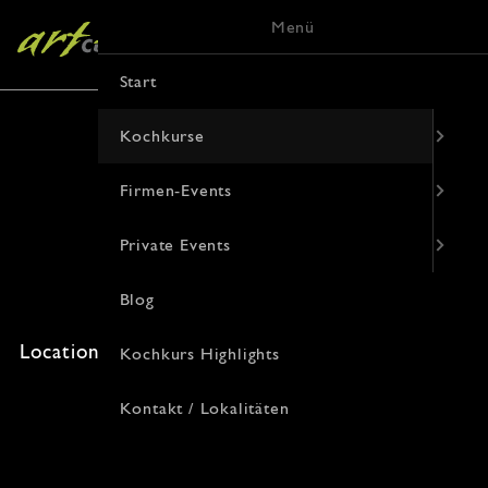
Menü
Start
Kochkurse
Firmen-Events
Die Küche Japans
Private Events
22. Juli 2026 · 19:00 Uhr
Blog
Freie Plätze: 0 · Kosten: 94€
Location: , Korduanenstraße 9, 48143 Münster
Kochkurs Highlights
Kontakt / Lokalitäten