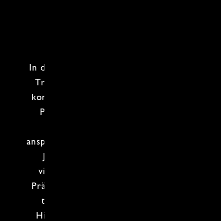
In der
japanischen Küche
wird immer
Tradition mit modernen Einflüssen
kombiniert und bietet so eine breite
Palette an Gerichten, die sowohl
geschmacklich als auch
visuell
ansprechend
sind. Die Techniken beim
Japan Kochkurs
sind
besonders
vielfältig und zeichnen sich durch
Präzision
,
Handwerkskunst
und eine
tiefe Verbindung zur Natur aus.
Hierbei steht
immer eine Zutat im