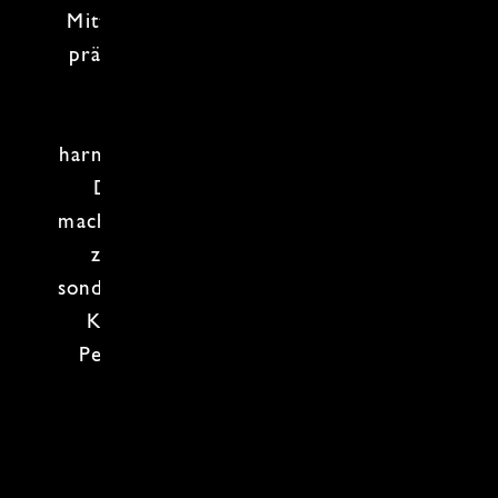
Mittelpunkt, um diese bestmöglich zu
präsentieren,
den
besten Geschmack
zu intensivieren, die Farbe
hervorzuheben und um
ein
harmonisches Gesamtbild
zu erzeugen.
Diese Techniken und Prinzipien
machen die japanische Küche nicht nur
zu einem kulinarischen Erlebnis,
sondern auch zu einer Form der
Koch-
Kunst
. Lass dich in die Kunst und
Perfektion des
Kochens
entführen!