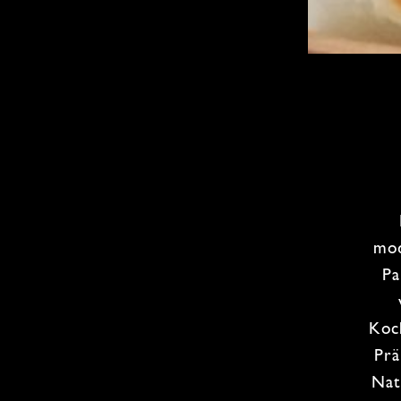
mod
Pa
Koc
Prä
Nat