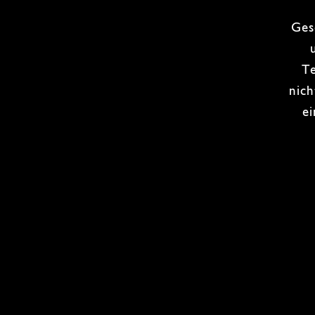
Ges
T
nich
e