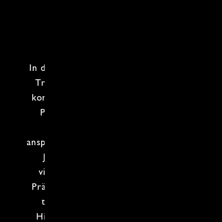
In der
japanischen Küche
wird immer
Tradition mit modernen Einflüssen
kombiniert und bietet so eine breite
Palette an Gerichten, die sowohl
geschmacklich als auch
visuell
ansprechend
sind. Die Techniken beim
Japan Kochkurs
sind
besonders
vielfältig und zeichnen sich durch
Präzision
,
Handwerkskunst
und eine
tiefe Verbindung zur Natur aus.
Hierbei steht
immer eine Zutat im