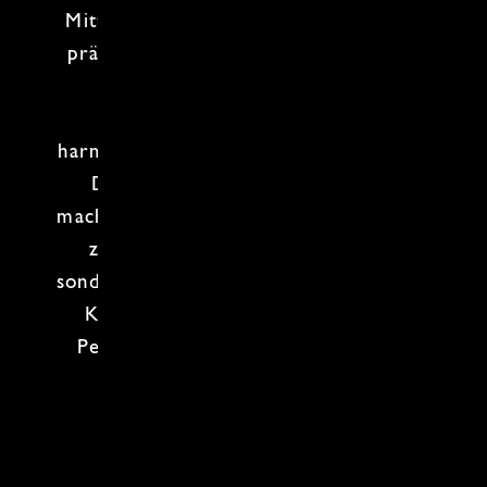
Mittelpunkt, um diese bestmöglich zu
präsentieren,
den
besten Geschmack
zu intensivieren, die Farbe
hervorzuheben und um
ein
harmonisches Gesamtbild
zu erzeugen.
Diese Techniken und Prinzipien
machen die japanische Küche nicht nur
zu einem kulinarischen Erlebnis,
sondern auch zu einer Form der
Koch-
Kunst
. Lass dich in die Kunst und
Perfektion des
Kochens
entführen!