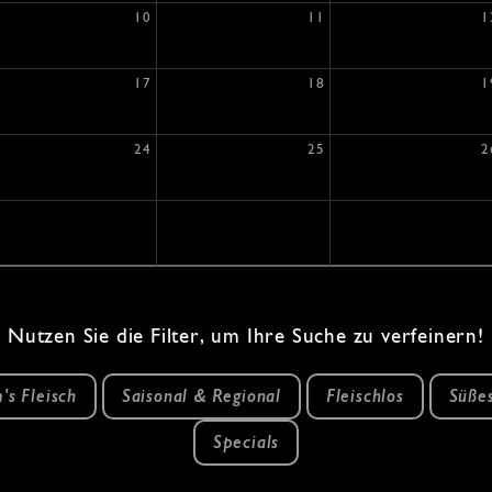
10
11
1
17
18
1
24
25
2
Nutzen Sie die Filter, um Ihre Suche zu verfeinern!
's Fleisch
Saisonal & Regional
Fleischlos
Süße
Specials