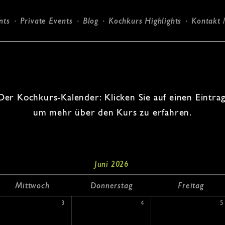
nts
Private Events
Blog
Kochkurs Highlights
Kontakt 
Start
Kochkurse
Candlelight-Dinner
Firmen-Events
Der Kochkurs-Kalender: Klicken Sie auf einen Eintrag
um mehr über den Kurs zu erfahren.
Private Events
Blog
Kochkurs High
Juni 2026
Mi
ttwoch
Do
nnerstag
Fr
eitag
Kontakt / Loka
3
4
5