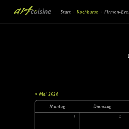
Navigation
Start
Kochkurse
Firmen-Eve
überspringen
< Mai 2026
Mo
ntag
Di
enstag
1
2