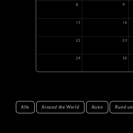
8
9
15
16
22
23
29
30
Navigation
überspringen
Alle
Around the World
Asien
Rund um