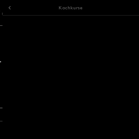
Menü
Kochkurse
/ Lokalitäten
Keramik-Malerei
,
lights
Juli 2026 >
Sa
mstag
So
nntag
litäten
6
7