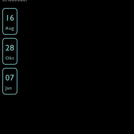
Indonesien
16
Kochkurse - Asien - Indonesien
Aug
»
Freie Plätze: 10 ·
Buchen
Indonesien
28
Kochkurse - Asien - Indonesien
Okt
»
Freie Plätze: 10 ·
Buchen
Indonesien
07
Kochkurse - Asien - Indonesien
Jan
»
Freie Plätze: 12 ·
Buchen