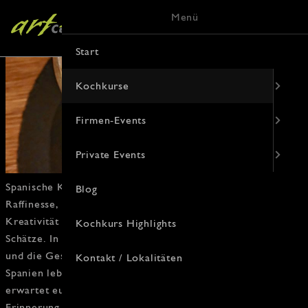
Menü
Start
Kochkurse
Firmen-Events
Private Events
Spanische Küche
ist Leidenschaft pur! Ob
baskische
Blog
Raffinesse,
andalusische
Tradition oder
katalanische
Kreativität – jede Region hat ihre eigenen kulinarischen
Kochkurs Highlights
Schätze. In diesem
Kochkurs
entdeckt ihr die Leidenschaft
und die Geschichten, die hinter den Rezepten stecken.
Kontakt / Lokalitäten
Spanien
lebt von
Genuss
und Geselligkeit – genau das
erwartet euch hier. Ein Erlebnis, das euch noch lange in
Erinnerung bleibt – ¡a disfrutar!