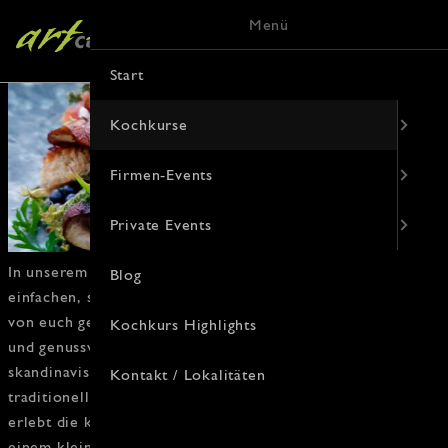
Menü
Start
Kochkurse
Firmen-Events
Private Events
In unserem
nordischen Kochkurs
liegt der Schwerpunkt auf
Blog
einfachen,
saisonalen
und
einheimischen Produkten
, die
von euch gekonnt in Szene gesetzt werden. Mit viel Spaß
Kochkurs Highlights
und genussvollen Momenten bringen wir eine Portion
skandinavisches Lebensgefühl
direkt in die Küche. Entdeckt
Kontakt / Lokalitäten
traditionelle Rezepte, probiert neue Aromen aus und
erlebt die kulinarische
Faszination des Nordens
– mit
einem kleinen Akvavit zum Abschluss!