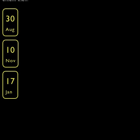
Die skandinavische Küche
30
Kochkurse - Around the World - Skandinavisch
Aug
»
Freie Plätze: 11 ·
Buchen
Die skandinavische Küche
10
Kochkurse - Around the World - Skandinavisch
Nov
»
Freie Plätze: 12 ·
Buchen
Die skandinavische Küche
17
Kochkurse - Around the World - Skandinavisch
Jan
»
Freie Plätze: 12 ·
Buchen