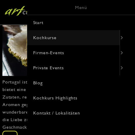
Menü
Start
Kochkurse
Firmen-Events
Private Events
Portugal
ist ein wahres
Paradies für Feinschmecker
und
Blog
bietet eine reiche
kulinarische
Esskultur
, die von frischen
Zutaten,
regionalen Spezialitäten
und
einer Vielzahl von
Kochkurs Highlights
Aromen geprägt ist. Die
portugiesische Küche
ist eine
wunderbare Mischung aus Tradition und Innovation, die
Kontakt / Lokalitäten
die
Liebe zum Essen
widerspiegelt. Perfekt für alle, die mit
Geschmack reisen wollen!
Die Küche Portugals