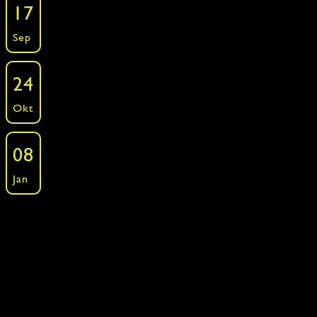
17
Kochkurse - Around the World - Portugal
Sep
»
Freie Plätze: 9 ·
Buchen
Die Küche Portugals
24
Kochkurse - Around the World - Portugal
Okt
»
Freie Plätze: 12 ·
Buchen
Die Küche Portugals
08
Kochkurse - Around the World - Portugal
Jan
»
Freie Plätze: 12 ·
Buchen