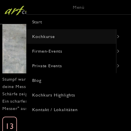
Menü
Start
Kochkurse
Firmen-Events
Private Events
Stumpf
war gestern! In unserem
Messerschleifkurs
lernen
Blog
deine
Messer
wieder zu
schneiden
wie am ersten Tag. Jetzt
Schärfe zeigen!
Kochkurs Highlights
Ein scharfes Erlebnis mit Rafael Schlünder von "
Rasch
Messer
" aus Münster.
Kontakt / Lokalitäten
Scharfmacher-Kurs (Messerschleif-Kurs)
13
Kochkurse - Specials - Messerschleif Kurs