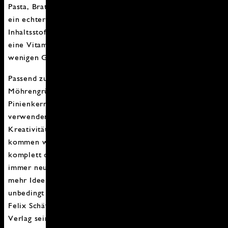
Pasta, Bratkartoffeln oder leckerem Ofengemüse. Eben
ein echter Allrounder mit jeder Menger guter
Inhaltsstoffe. Das Pesto liefert uns viele Vitamine, ist
eine Vitamin C Bombe und Grünkohl ist eine der
wenigen Gemüsesorten die jetzt im Garten wächst.
Passend zur Jahreszeit wären noch die Varianten mit
Möhrengrün, Winterspinat oder Rotkohl und anstatt den
Pinienkernen gerne Mandeln, Walnüsse oder Paranüsse
verwenden. Sowieso sind beim Thema Pesto der
Kreativität keine Grenzen gesetzt, denn eigentlich
kommen wir mit den leckeren Aufstrichen einmal
komplett durchs Jahr. Es lohnt sich, die Augen nach
immer neuen Anregungen aufzuhalten. Wer gerne noch
mehr Ideen zu dem Thema haben möchte, sollte sich
unbedingt das Kochbuch vom Foodblogger und Fotograf
Felix Schäferhoff
reservieren. Im März wird im
LV Buch
Verlag
sein erstes Kochbuch mit dem Titel "
Mit Pesto