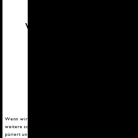
Vitaminbombe als
Grünkohl-Pesto
Wenn wir gerade schon bei Grünkohl sind, hier eine
weitere schnelle Idee: Grünkohl Pesto ist ruckzuck
püriert und dann ab damit aufs Brot, Cracker, zu heißer