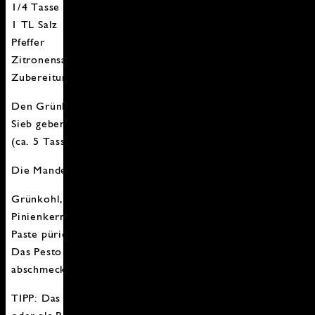
1/4 Tasse Mandeln
1 TL Salz
Pfeffer
Zitronensaft
Zubereitung:
Den Grünkohl und die geschälten Knoblauchzehen in ein
Sieb geben und über der Spüle mit kochendem Wasser
(ca. 5 Tassen) übergießen.
Die Mandeln in einer Pfanne ohne Fett goldbraun rösten.
Grünkohl, Knoblauch, Olivenöl, Parmesan und
Pinienkerne in einer Küchenmaschine zu einer glatten
Paste pürieren oder in einem schweren Mörser mörsern.
Das Pesto mit Salz, Pfeffer und Zitronensaft
abschmecken.
TIPP: Das Grünkohl-Pesto ist als Aufstrich für Cracker