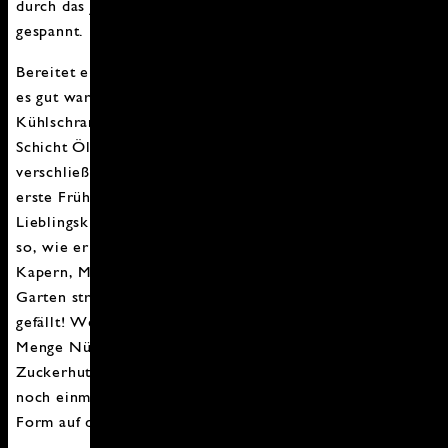
durch das Jahr
" erscheinen und wir sind schon ganz
gespannt.
Bereitet euch erst mal eine kleiner Menge zu und wenn
es gut war, gleich auf Vorrat mixen. Pesto hält sich im
Kühlschrank gut 2 Wochen. Dafür einfach eine kleine
Schicht Öl aufs fertige Pesto gießen und gut
verschließen. Nach dem Winter ist wohl Bärlauch die
erste Frühlings Variante, im Sommer findet jeder sein
Lieblingskraut, sein Lieblingsgemüse und mixt es einfach
so, wie er mag. Getrocknete Tomaten, Auberginen,
Kapern, Minze - einfach über den Markt oder durch den
Garten streifen und nach Lust & Laune ausprobieren, was
gefällt! Weiter gehts im Herbst mit Kürbispesto, jeder
Menge Nüssen und gern auch etwas Ausgefallenem wie
Zuckerhut-Pesto. So werden Gemüsesorten vielleicht
noch einmal ganz neu entdeckt und landen in anderer
Form auf dem Tisch. Spannend!