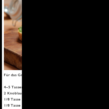
Für das Grünkohl-Pesto:
4–5 Tassen Grünkohl, gewaschen, gezupft, gehackt
2 Knoblauchzehen
1/8 Tasse Extra Natives Olivenöl
1/8 Tasse geriebener Parmesan