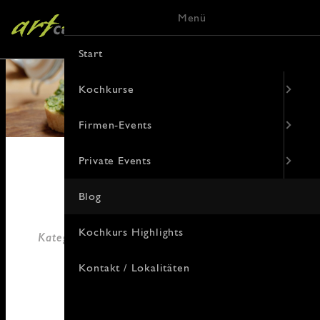
Menü
Start
Kochkurse
Firmen-Events
Private Events
Blog
20. Januar 2021
Kochkurs Highlights
Kategorie: Aus dem Leben, Rezepte, allgemein
von Janny Hebel
Kontakt / Lokalitäten