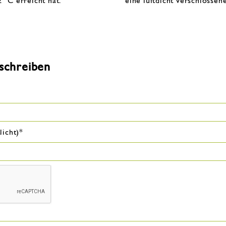
 °C erreicht hat.
eine luftdicht verschlosse
schreiben
licht)
*