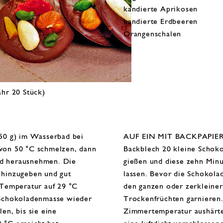
kandierte Aprikosen
kandierte Erdbeeren
Orangenschalen
ähr 20 Stück)
 g) im Wasserbad bei
AUF EIN MIT BACKPAPIER 
von 50 °C schmelzen, dann
Backblech 20 kleine Schok
d herausnehmen. Die
gießen und diese zehn Minu
 hinzugeben und gut
lassen. Bevor die Schokolad
 Temperatur auf 29 °C
den ganzen oder zerkleine
 Schokoladenmasse wieder
Trockenfrüchten garnieren.
en, bis sie eine
Zimmertemperatur aushärte