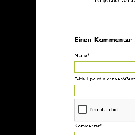
Temperatur von 32
Einen Kommentar 
Pflichtfeld
Name
*
Pflichtfeld
E-Mail (wird nicht veröffent
Pflichtfeld
Kommentar
*