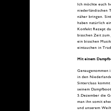
Ich möchte euch he
niederländischen T
näher bringen.
Sin
haben natürlich e
Konfekt Rezept da
bisschen Zeit zum
ein bisschen Musi
eintauchen in
Trad
Mit einem Dampfbo
Genaugenommen is
in den Niederland
Sinterclaas kommt
seinem Dampfboo
5.Dezember die Ge
man ihn somit eh
und unserem Weihn