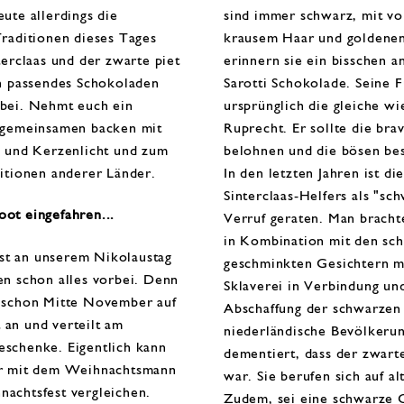
ute allerdings
die
sind immer
schwarz,
mit
vo
raditionen dieses Tages
krausem Haar und goldene
terclaas
und der zwarte piet
erinnern sie ein bisschen 
in passendes
Schokoladen
Sarotti Schokolade. Seine 
bei.
Nehmt euch ein
ursprünglich die gleiche wi
 gemeinsamen backen mit
Ruprecht. Er sollte die
bra
k und Kerzenlicht und zum
belohnen
und
die bösen be
itionen anderer Länder.
In den letzten Jahren ist di
Sinterclaas-Helfers
als "sc
ot eingefahren...
Verruf geraten
. Man bracht
in Kombination mit den sc
t an unserem Nikolaustag
geschminkten Gesichtern 
en schon alles vorbei. Denn
Sklaverei
in Verbindung und
 schon Mitte November auf
Abschaffung der schwarzen 
t an
und verteilt am
niederländische Bevölkeru
schenke. Eigentlich kann
dementiert, dass der zwarte
er mit dem Weihnachtsmann
war. Sie berufen sich auf al
achtsfest vergleichen.
Zudem, sei eine schwarze