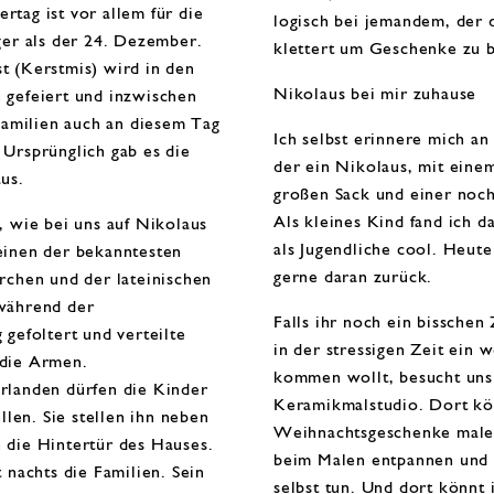
tag ist vor allem für die
logisch bei jemandem, der
ger als der 24. Dezember.
klettert um Geschenke zu b
t (Kerstmis)
wird in den
Nikolaus bei mir zuhause
 gefeiert und inzwischen
 Familien auch an diesem Tag
Ich selbst erinnere mich an
Ursprünglich gab es die
der ein Nikolaus, mit eine
us.
großen Sack und einer noc
Als kleines Kind fand ich d
, wie bei uns auf
Nikolaus
als Jugendliche cool. Heute
einen der bekanntesten
gerne daran zurück.
rchen und der lateinischen
während der
Falls ihr noch ein bisschen 
 gefoltert und verteilte
in der stressigen Zeit ein 
die Armen.
kommen wollt, besucht uns
erlanden
dürfen die Kinder
Keramikmalstudio
. Dort kö
llen.
Sie stellen ihn neben
Weihnachtsgeschenke male
 die Hintertür des Hauses.
beim Malen entpannen und 
 nachts die Familien. Sein
selbst tun. Und dort könnt 