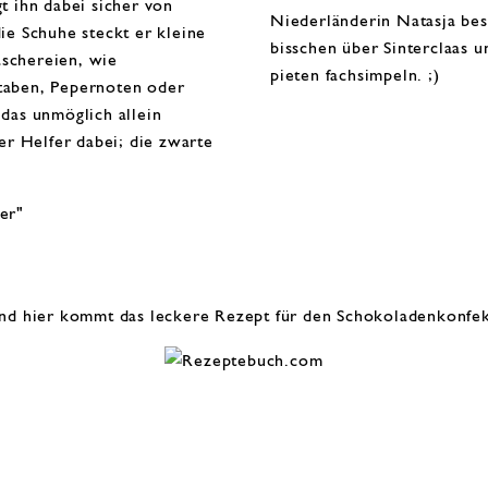
t ihn dabei sicher von
Niederländerin
Natasja
bes
die Schuhe steckt er
kleine
bisschen über Sinterclaas 
schereien
, wie
pieten fachsimpeln. ;)
taben, Pepernoten oder
das unmöglich allein
 er Helfer dabei; die zwarte
er"
nd hier kommt das leckere Rezept für den Schokoladenkonfek