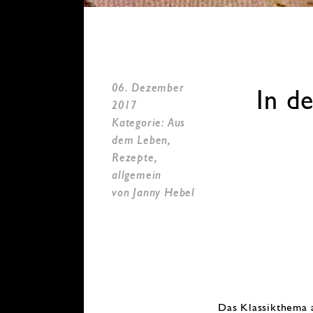
06. Dezember
In d
2017
Kategorie: Aus
dem Leben,
Rezepte,
allgemein
von Janny Hebel
Das Klassikthema