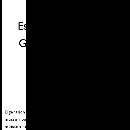
Essen für die Seele -
Gemüse und Dinkel
Eigentlich könnte man meinen, dass wir sehr Erholt sein
müssen bei so viel verordneter Ruhe. Doch bei den
meisten höre ich häufig, ich bin müde, nicht