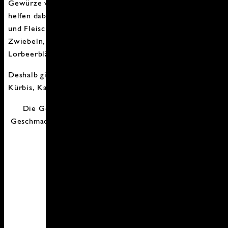
Gewürze wie Ingwer, Nelke, Muskat, Zimt und Pfeffer
helfen dabei Kohlgemüse, Hülsenfrüchte, Nüsse, Fisch
und Fleisch zu verwerten und Knoblauch, Kurkuma,
Zwiebeln, Bockshornkleesamen, Kardamom und
Lorbeerblätter unterstützen den Stoffwechsel.
Deshalb gibt es heute eine Gemüsesuppe mit Sellerie,
Kürbis, Karotte und Dinkel.
Die Gemüsesorten können je nach Jahreszeit und
Geschmack getauscht werden oder variieren. Alles geht
und nichts muss.