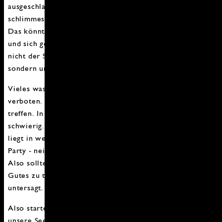
ausgeschlafen, habe keinen Antrieb usw. Nichts
schlimmes, aber eben so, dass man sich nicht wohl fühlt.
Das könnte daran liegen das unser Körper gestresst ist
und sich gerade nicht im "Gleichgewicht" befindet. Es ist
nicht der Stress den wir sonst meistens empfinden,
sondern unsere Seele ist gestresst.
Vieles was unserer Seele schmeichelt ist gerade
verboten. Wir können nur begrenzt Freunde und Familie
treffen. In Urlaub fahren ist gerade auch mehr als
schwierig. Eine Auszeit in der Sauna oder Wellness Oase
liegt in weiter Ferne. Kino - nein, Spieleabende - nein,
Party - nein, Essen gehen - nein, Sport nur bedingt usw.
Also sollten wir versuchen unserer Seele anders etwas
Gutes zu tun und Essen ist zum Glück noch nicht
untersagt.
Also starten wir doch das neue Jahr mit dem Vorsatz
unsere Seele zu "füttern". Genau hier setzt Ayurveda an.