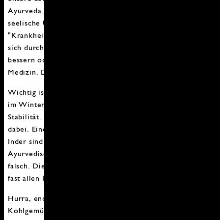
Ayurveda geht davon aus, dass jedes körperliche oder
seelische Ungleichgewicht ein Problem darstellt und
"Krankheiten" verursacht. Es vertritt die Ansicht, dass
sich durch die richtigen Speisen viele Beschwerden
bessern oder sogar ganz beheben lassen. Nahrung gilt als
Medizin. Das bekommen wir hin ☺️
Wichtig ist dabei sich im Jahreszyklus zu bewegen. Jetzt
im Winter braucht der Körper viel mehr Energie und
Stabilität. Schwere, wärmende Gerichte helfen ihm
dabei. Eine große Rolle spielen zudem Gewürze. Für
Inder sind Gewürze göttliche Nahrung. Wer nun denkt,
Ayurvedisch kochen heißt, asiatisch zu kochen, liegt
falsch. Die grundlegenden Regeln dieser Küche sind in
fast allen Küchen der Welt zu finden.
Hurra, endlich kommen all die wunderbaren Gewürze,
Kohlgemüse und Hülsenfrüchte in Topf und Pfanne!