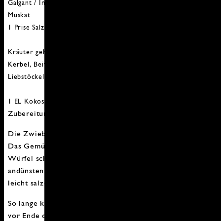
Galgant / Ingwer
Muskat
1 Prise Salz
Kräuter gehackt:
Kerbel,
Beifuß
Liebstöckel,
Petersilie
1 EL Kokosnussbutter
Zubereitung:
Die Zwiebel schälen und in kleine Würfel schneiden.
Das Gemüse waschen, eventuell schälen und ebenfalls in
Würfel schneiden. Die Zwiebel in Kokosnussbutter
andünsten. Dann das zerkleinerte Gemüse zugeben und
leicht salzen.
So lange köcheln lassen bis das Gemüse weich ist. Kurz
vor Ende der Garzeit die Gewürze und die Hälfte der