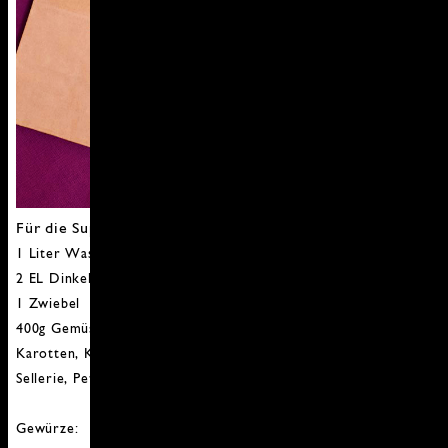
Für die Suppe:
1 Liter Wasser
2 EL Dinkelgrieß
1 Zwiebel
400g Gemüse z.B.:
Karotten,
Kürbis,
Sellerie, Petersilienwurzel
Gewürze: