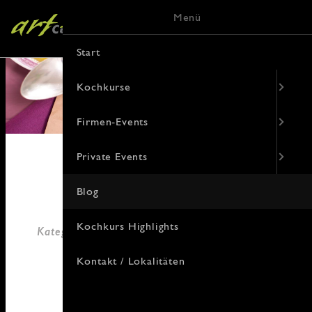
Menü
Start
Kochkurse
Firmen-Events
Private Events
Blog
18. Januar 2021
Kochkurs Highlights
Kategorie: Aus dem Leben, Rezepte, allgemein
von Janny Hebel
Kontakt / Lokalitäten