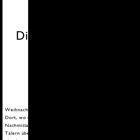
Die Weihnachtskatze
Weihnachten auf Island ist ein Familien- und Lichterfest.
Dort, wo die Sonne sich bereits im November ab dem
Nachmittag nicht mehr blicken lässt und in manchen
Tälern überhaupt nicht, spielt die festliche Beleuchtung