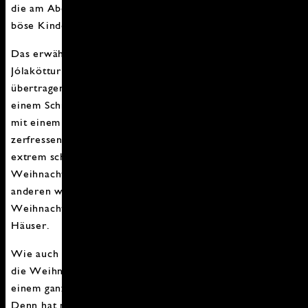
die am Abend vorher in die Fenster gestellt wurden –
böse Kinder bekommen Kartoffeln.
Das erwähnte Haustier der Weihnachtskerle, die
Jólakötturinn, auch Jólaköttur, oder ins Deutsche
übertragen einfach Weihnachts-katze, hat so viel mit
einem Schmusekatze gemeinsam wie eine Zuckerstange
mit einem Baumpfahl. Sie ist riesig groß, Motten
zerfressen und oft, vor allem wenn sie hungrig ist,
extrem schlechter Laune. Während sich die
Weihnachtskerle ab dem 26. Dezember, einer nach dem
anderen wieder ins Hochland verabschieden, streunt die
Weihnachtskatze vor allem nach dem Fest um die
Häuser.
Wie auch die meisten der Weihnachtsmänner mag auch
die Weihnachtskatze Kinder sehr gern. Allerdings aus
einem ganz anderen Grund: Sie schmecken ihr so gut!
Denn hat man keine Kleidung zu Weihnachten