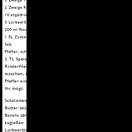
2 Zweige Thymian
2 Zweige Rosmarin
10 angedrückte schwarze Pfefferkörner
3 Lorbeerblätter
200 ml Rinderfond
1 EL Zucker
Salz
Pfeffer, schwarz
2 TL Speisestärke
Rinderfilet parieren (Sehnen, Häute, Fett entfernen),
waschen, trocken tupfen. Filet mindestens mit Salz und
Pfeffer einreiben. Es gehen natürlich alle Gewürze die
Ihr mögt.
Schalotten schälen, vierteln und in einem Topf in etwas
Butter anschwitzen. Mit Zucker karamellisieren, mit
Barolo ablöschen und danach den restlichen Rotwein
zugießen. Rosmarin, Thymian, Pfefferkörner und
Lorbeerblätter zugeben, aufkochen. Auf konstante 65 °C