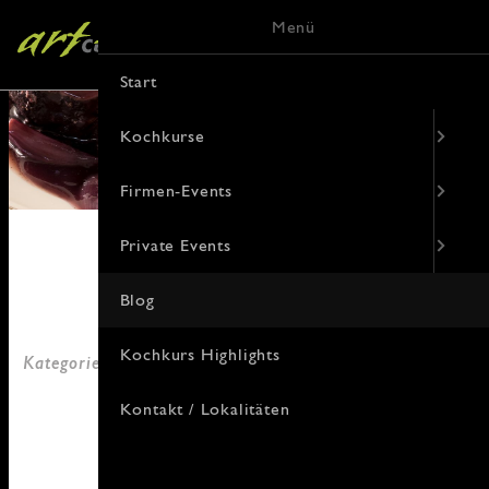
Menü
Start
Kochkurse
Firmen-Events
Private Events
Blog
09. Dezember 2018
Kochkurs Highlights
Kategorie: Aus dem Leben, Fachchinesisch in Rezepten,
Rezepte, allgemein
Kontakt / Lokalitäten
von Janny Hebel