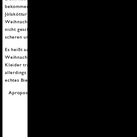
bekommen hat, ist man ein gefundenes Fressen für die
Jólakötturinn. Der Legende nach taucht sie zu
Weihnachten auf und verspeist faule Menschen, die es
nicht geschafft haben, rechtzeitig zum Fest ihre Schafe zu
scheren und zu neuer Kleidung zu verarbeiten.
Es heißt auch, dass sie manchmal “nur” das
Weihnachtsessen derer verschlingt, die keine neuen
Kleider tragen. Auf diese Gnade sollte man sich
allerdings nicht verlassen. Die Weihnachtskatze ist ein
echtes Biest. Und hungrig!
Apropos Hungrig, ich habe mich in diesem Fall für ein
Fleischgericht
entschieden.