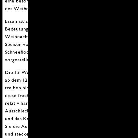
eine besonders wichtige Rolle bei den Vorbereitungen
des Weihnachtsfestes.
Essen ist zu Weihnachten in Island von besonderer
Bedeutung. Im Dezember wird das in Öl gebackene
Weihnachtsgebäck „Laufabrauð“ und etliche geräucherte
Speisen vorbereitet. Das Laufabrauð, also
Schneeflockenbrot, habe ich Euch schon letztes Jahr
vorgestellt.
Die 13 Weihnachtskerle „Jólasveinar“ kommen einzeln
ab dem 12. Dezember von den Bergen herunter und
treiben bis zum 06. Januar ihr Unwesen. Allerdings sind
diese frechen Zwerge im Vergleich zu ihrem Haustier
relativ harmlos, sie sind für Schabernack wie das
Ausschlecken von Pfannen, das Klauen von Würstchen
und das Knallen mit Türen bekannt. Mittlerweile haben
Sie die Aufgabe der Geschenkeverteilung übernommen
und stecken braven Kindern Geschenke in die Schuhe,