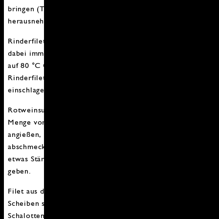
bringen (Thermometer). Schalotten mit der Schaumkelle
herausnehmen, beiseite stellen.
Rinderfilet in den Sud geben, 30-35 Minuten pochieren,
dabei immer wieder wenden. Nach der Garzeit Backofen
auf 80 °C Ober-/Unterhitze (60 °C Umluft) vorheizen.
Rinderfilet aus dem Barolo nehmen, in Alufolie
einschlagen. Im Ofen warm halten.
Rotweinsud stark reduzieren, bis nur noch eine kleine
Menge vorhanden ist. Reduktion mit dem Rinder Fond
angießen, nochmals reduzieren. Mit Salz, Pfeffer
abschmecken und durch ein Sieb passieren. Evtl. mit
etwas Stärke binden. Schalotten wieder in die Sauce
geben.
Filet aus dem Ofen nehmen, aus der Folie wickeln, in
Scheiben schneiden. Auf einem Barolospiegel mit
Schalotten anrichten.