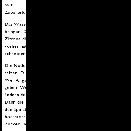
Salz
Zubereitung:
Das Wasser für die Nudeln aufstellen und zum Kochen
bringen. Die Garnelen waschen und trocknen. Von der
Zitrone die Schale abreiben und den Saft auspressen,
vorher natürlich waschen. Den Spinat waschen und klein
schneiden. Den Knoblauch schälen und fein hacken.
Die Nudeln ins kochende Wasser geben und kräftig
salzen. Die Garnelen in einer heißen Pfanne anbraten.
Wer Angst hat das sie ankleben, etwas Öl in die Pfanne
geben. Wenn die Garnelen anfangen ihre Farbe zu
ändern den Knoblauch zugeben und kurz anschwitzen.
Dann die Tomaten dazu und die Hitze reduzieren. Nun
den Spinat dazu geben und die Zitronenschale. Nun noch
höchstens 5 Minuten köcheln lassen mit Salz, Pfeffer,
Zucker und Zitronensaft abschmecken und fertig.