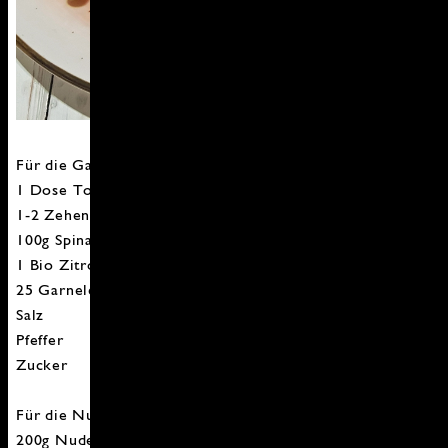
Für die Garnelen:
1 Dose Tomaten stückig
1-2 Zehen Knoblauch
100g Spinat
1 Bio Zitrone Abrieb und Saft
25 Garnelen
Salz
Pfeffer
Zucker
Für die Nudeln:
200g Nudeln nach Wahl