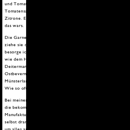
und Tomaten braucht man Garnelen, Spinat, Knoblauch,
Tomatensaft oder stückige Tomaten und eine Bio
Zitrone. Ein bisschen Salz, Pfeffer und Zucker dazu und
das wars.
Die Garnelen kaufe ich am Spieß bei Bussmeyer und
ziehe sie dann einfach ab. Frischen Spinat und Knoblauch
besorge ich mir auch gern in Hofläden in der Umgebung
wie dem Hofladen Wildersmann in Roxel, Renfert-
Deitermann in Gelmer oder auf dem Kleehof in
Ostbevern. Mehr gute Hofläden sind auch zu finden beim
Münsterlandsiegel oder Münsterland das Gute Leben.
Wie so oft, liegt das Gute so nahe und ist so simpel.
Bei meinen Garnelen gibt es nun noch Pasta dazu. Auch
die bekommt ihr selbst gemacht aus kleinen
Manufakturen in den Hofläden oder wagt euch einfach
selbst dran. Nun würden eigentlich 5 Minuten reichen,
um alles aufzuessen, weil es soooo lecker ist. Aber ich