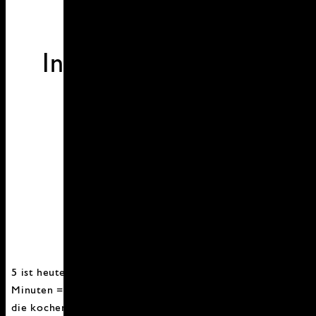
In 15 Minuten Essen
fertig
5 ist heute meine Lieblingszahl! Mit 5 Zutaten in 15
Minuten = Essen fertig! Die Nudeln zähl ich nicht mit,
die kochen ja von alleine. Für die Garnelen mit Spinat