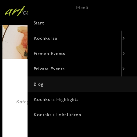
Menü
Start
Kochkurse
Firmen-Events
Private Events
Blog
04. April 2021
Kochkurs Highlights
Kategorie: Aus dem Leben, Rezepte, allgemein
von Janny Hebel
Kontakt / Lokalitäten