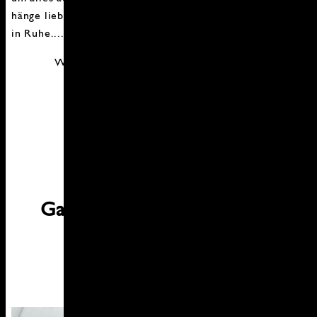
hänge lieber noch ein paar 5en hintendran und genieße
in Ruhe....
Welchen Hofladen könnt ihr empfehlen?
Garnelen in Tomatensoße